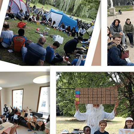
Exporter les lignes sélectionnées
Exporter toutes les colonnes
Exporter uniquement les colonnes affichées
Menu
?>
Images de la page d'accueil
Cliquez pour éditer