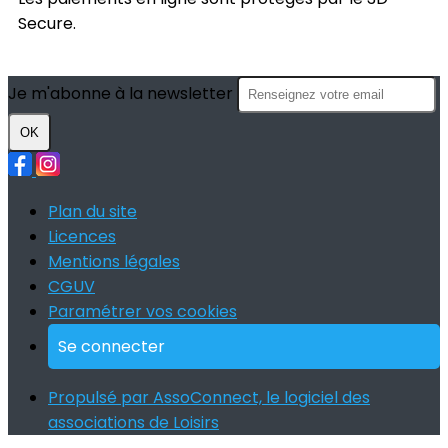
Secure.
Je m'abonne à la newsletter
OK
Plan du site
Licences
Mentions légales
CGUV
Paramétrer vos cookies
Se connecter
Propulsé par AssoConnect, le logiciel des
associations de Loisirs