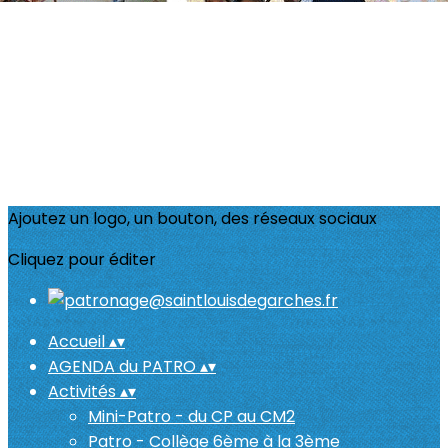
Ajoutez un logo, un bouton, des réseaux sociaux
Cliquez pour éditer
Accueil
▴
▾
AGENDA du PATRO
▴
▾
Activités
▴
▾
Mini-Patro - du CP au CM2
Patro - Collège 6ème à la 3ème