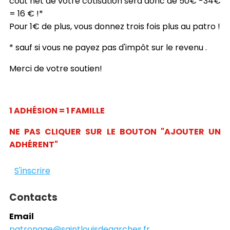
coût net de votre cotisation sera donc de 50€ -34€
= 16 € !*
Pour 1€ de plus, vous donnez trois fois plus au patro !
* sauf si vous ne payez pas d'impôt sur le revenu .
Merci de votre soutien
!
1 ADHÉSION = 1 FAMILLE
NE PAS CLIQUER SUR LE BOUTON "AJOUTER UN
ADHÉRENT"
S'inscrire
Contacts
Email
patronage@saintlouisdegarches.fr