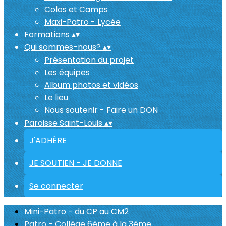
Colos et Camps
Maxi-Patro - Lycée
Formations
▴
▾
Qui sommes-nous?
▴
▾
Présentation du projet
Les équipes
Album photos et vidéos
Le lieu
Nous soutenir - Faire un DON
Paroisse Saint-Louis
▴
▾
J'ADHÈRE
JE SOUTIEN - JE DONNE
Se connecter
Mini-Patro - du CP au CM2
Patro - Collège 6ème à la 3ème